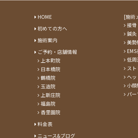
HOME
[施術
接骨
初めての方へ
鍼灸
施術案内
美勢
EM
ご予約・店舗情報
低周
上本町院
スト
日本橋院
ヘッ
鶴橋院
小顔
玉造院
パー
上新庄院
福島院
香里園院
料⾦表
ニュース&ブログ