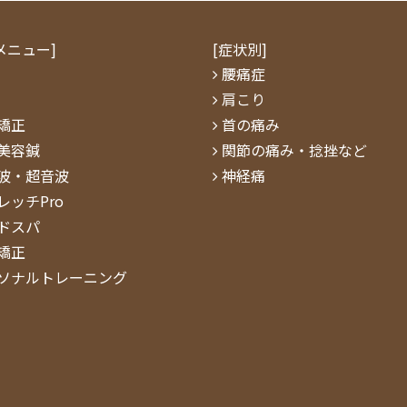
メニュー]
[症状別]
腰痛症
肩こり
矯正
⾸の痛み
S美容鍼
関節の痛み・捻挫など
波・超⾳波
神経痛
レッチPro
ドスパ
矯正
ソナルトレーニング