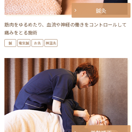
鍼灸
筋肉をゆるめたり、血流や神経の働きをコントロールして
痛みをとる施術
鍼
電気鍼
お灸
桝温灸