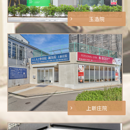
玉造院
上新庄院